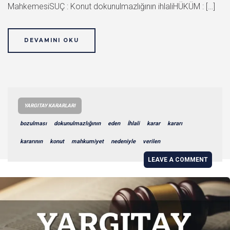
MahkemesiSUÇ : Konut dokunulmazlığının ihlaliHÜKÜM : […]
DEVAMINI OKU
YARGITAY KARARLARI
bozulması
dokunulmazlığının
eden
İhlali
karar
kararı
kararının
konut
mahkumiyet
nedeniyle
verilen
LEAVE A COMMENT