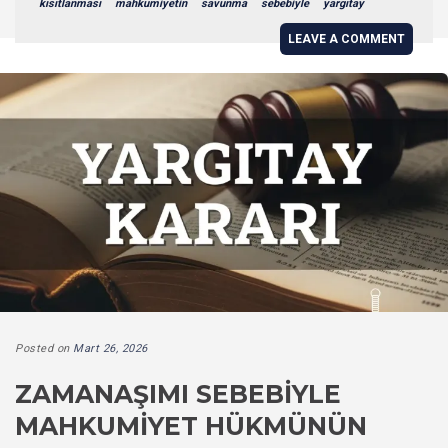
kısıtlanması
mahkumiyetin
savunma
sebebiyle
yargıtay
LEAVE A COMMENT
Posted on
Mart 26, 2026
ZAMANAŞIMI SEBEBIYLE
MAHKUMIYET HÜKMÜNÜN