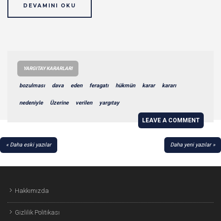
DEVAMINI OKU
YARGITAY KARARLARI
bozulması
dava
eden
feragatı
hükmün
karar
kararı
nedeniyle
Üzerine
verilen
yargıtay
LEAVE A COMMENT
YAZI
Daha eski yazılar
Daha yeni yazılar
GEZINMESI
Hakkımızda
Gizlilik Politikası