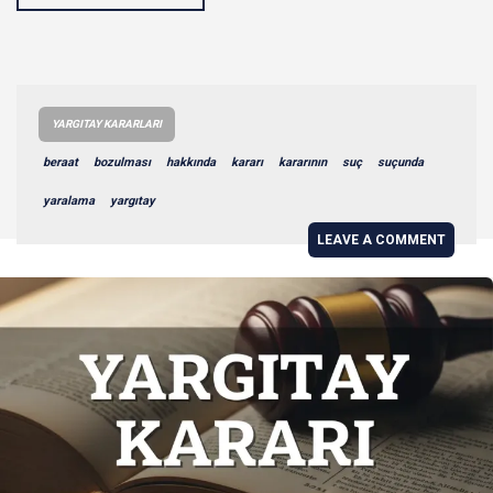
YARGITAY KARARLARI
beraat
bozulması
hakkında
kararı
kararının
suç
suçunda
yaralama
yargıtay
LEAVE A COMMENT