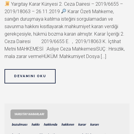
Yargıtay Karar Künyesi 2. Ceza Dairesi – 2019/6655 –
2019/18063 – 26.11.2019
Karar Özeti Mahkeme,
sanığın duruşmaya katılma isteğini sorgulamadan ve
savunma hakkını kısıtlayarak mahkumiyet kararı verdiği
gerekçesiyle, hükmü bozma kararı almıştır. Karar İçeriği 2.
Ceza Dairesi 2019/6655 E. , 2019/18063 K. İçtihat
Metni MAHKEMESİ :Asliye Ceza MahkemesiSUÇ : Hırsızlık,
mala zarar vermeHÜKÜM :Mahkumiyet Dosya […]
DEVAMINI OKU
YARGITAY KARARLARI
bozulması
hakkı
hakkında
hakkının
karar
kararı