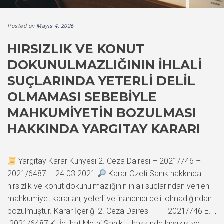
Posted on
Mayıs 4, 2026
HIRSIZLIK VE KONUT
DOKUNULMAZLIĞININ İHLALI
SUÇLARINDA YETERLI DELIL
OLMAMASI SEBEBIYLE
MAHKUMIYETIN BOZULMASI
HAKKINDA YARGITAY KARARI
Yargıtay Karar Künyesi 2. Ceza Dairesi – 2021/746 –
2021/6487 – 24.03.2021
Karar Özeti Sanık hakkında
hırsızlık ve konut dokunulmazlığının ihlali suçlarından verilen
mahkumiyet kararları, yeterli ve inandırıcı delil olmadığından
bozulmuştur. Karar İçeriği 2. Ceza Dairesi 2021/746 E. ,
2021/6487 K. İçtihat Metni Sanık … hakkında hırsızlık ve