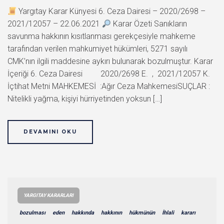
Yargıtay Karar Künyesi 6. Ceza Dairesi – 2020/2698 –
2021/12057 – 22.06.2021
Karar Özeti Sanıkların
savunma hakkının kısıtlanması gerekçesiyle mahkeme
tarafından verilen mahkumiyet hükümleri, 5271 sayılı
CMK’nın ilgili maddesine aykırı bulunarak bozulmuştur. Karar
İçeriği 6. Ceza Dairesi 2020/2698 E. , 2021/12057 K.
İçtihat Metni MAHKEMESİ :Ağır Ceza MahkemesiSUÇLAR :
Nitelikli yağma, kişiyi hürriyetinden yoksun […]
DEVAMINI OKU
YARGITAY KARARLARI
bozulması
eden
hakkında
hakkının
hükmünün
İhlali
kararı