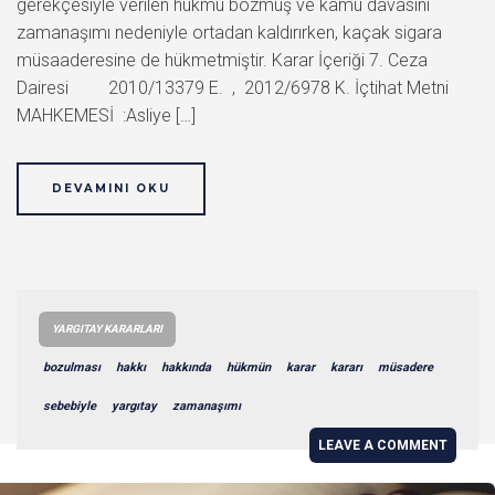
gerekçesiyle verilen hükmü bozmuş ve kamu davasını
zamanaşımı nedeniyle ortadan kaldırırken, kaçak sigara
müsaaderesine de hükmetmiştir. Karar İçeriği 7. Ceza
Dairesi 2010/13379 E. , 2012/6978 K. İçtihat Metni
MAHKEMESİ :Asliye […]
DEVAMINI OKU
YARGITAY KARARLARI
bozulması
hakkı
hakkında
hükmün
karar
kararı
müsadere
sebebiyle
yargıtay
zamanaşımı
LEAVE A COMMENT