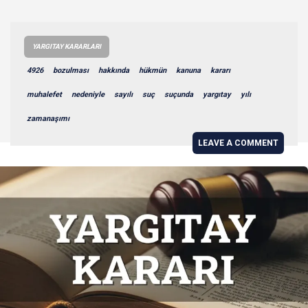
YARGITAY KARARLARI
4926
bozulması
hakkında
hükmün
kanuna
kararı
muhalefet
nedeniyle
sayılı
suç
suçunda
yargıtay
yılı
zamanaşımı
LEAVE A COMMENT