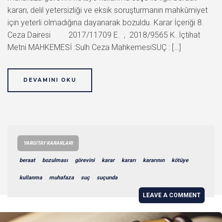
kararı, delil yetersizliği ve eksik soruşturmanın mahkûmiyet
için yeterli olmadığına dayanarak bozuldu. Karar İçeriği 8.
Ceza Dairesi 2017/11709 E. , 2018/9565 K. İçtihat
Metni MAHKEMESİ :Sulh Ceza MahkemesiSUÇ : […]
DEVAMINI OKU
YARGITAY KARARLARI
beraat
bozulması
görevini
karar
kararı
kararının
kötüye
kullanma
muhafaza
suç
suçunda
LEAVE A COMMENT