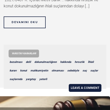
konut dokunulmazlığının ihlali suçlarından dolayı […]
DEVAMINI OKU
YARGITAY KARARLARI
bozulması
delil
dokunulmazlığının
hakkında
hırsızlık
İhlali
kararı
konut
mahkumiyetin
olmaması
sebebiyle
suç
suçlar
suçlarında
yargıtay
yeterli
LEAVE A COMMENT