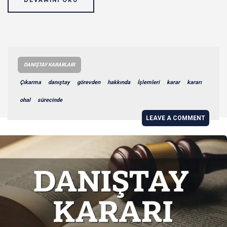
DEVAMINI OKU
DANIŞTAY KARARLARI
Çıkarma
danıştay
görevden
hakkında
İşlemleri
karar
kararı
ohal
sürecinde
LEAVE A COMMENT