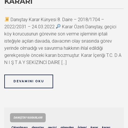
KARARI
Danıştay Karar Künyesi 8. Daire – 2018/1704 –
2022/2031 – 24.03.2022
Karar Özeti Danıştay, geçici
köy korucusunun görevine son verme işleminin iptali
isteğiyle açılan davada, davacının olay sırasında görev
yerinde olmadığı ve savunma hakkının ihlal edildiği
gerekçesiyle önceki kararı bozmuştur. Karar İçeriği T.C. D A
N I Ş T A Y SEKİZİNCİ DAİRE […]
DEVAMINI OKU
DANIŞTAY KARARLARI
Çıkarılması
danıştay
geçici
görevden
İşlemi
karar
kararı