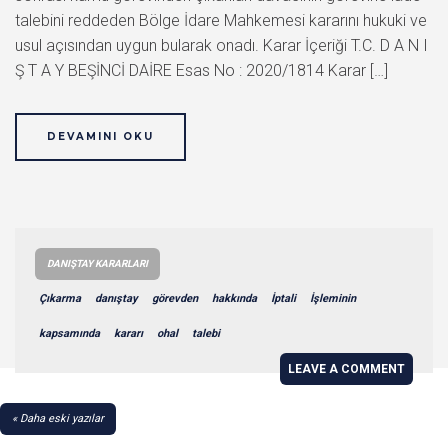
talebini reddeden Bölge İdare Mahkemesi kararını hukuki ve
usul açısından uygun bularak onadı. Karar İçeriği T.C. D A N I
Ş T A Y BEŞİNCİ DAİRE Esas No : 2020/1814 Karar […]
DEVAMINI OKU
DANIŞTAY KARARLARI
Çıkarma
danıştay
görevden
hakkında
İptali
İşleminin
kapsamında
kararı
ohal
talebi
LEAVE A COMMENT
YAZI
Daha eski yazılar