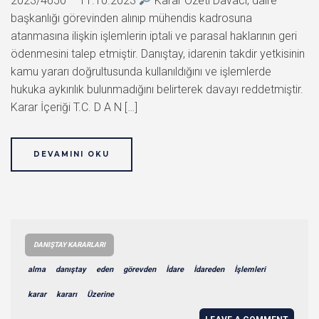
2023/4650 – 11.10.2023
Karar Özeti Davacı, daire
başkanlığı görevinden alınıp mühendis kadrosuna
atanmasına ilişkin işlemlerin iptali ve parasal haklarının geri
ödenmesini talep etmiştir. Danıştay, idarenin takdir yetkisinin
kamu yararı doğrultusunda kullanıldığını ve işlemlerde
hukuka aykırılık bulunmadığını belirterek davayı reddetmiştir.
Karar İçeriği T.C. D A N […]
DEVAMINI OKU
DANIŞTAY KARARLARI
alma
danıştay
eden
görevden
İdare
İdareden
İşlemleri
karar
kararı
Üzerine