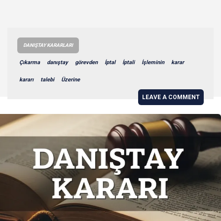
DANIŞTAY KARARLARI
Çıkarma
danıştay
görevden
İptal
İptali
İşleminin
karar
kararı
talebi
Üzerine
LEAVE A COMMENT