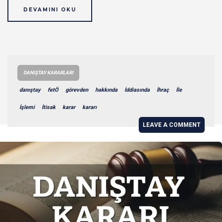
DEVAMINI OKU
DANIŞTAY KARARLARI
danıştay
fetÖ
görevden
hakkında
İddiasında
İhraç
İle
İşlemi
İtisak
karar
kararı
LEAVE A COMMENT