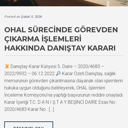
Posted on
Şubat 5, 2026
OHAL SÜRECINDE GÖREVDEN
ÇIKARMA İŞLEMLERI
HAKKINDA DANIŞTAY KARARI
Danıştay Karar Künyesi 5. Daire – 2020/4683 –
2022/9932 – 06.12.2022
Karar Özeti Danıştay, sağlık
memurunun görevden çıkarılmasına dayanak olan işlemlerin
hukuka uygun olduğunu belirleyerek, OHAL İşlemleri
İnceleme Komisyonu’na yaptığı başvurunun reddini onayladı.
Karar İçeriği T.C. D A N I Ş T A Y BEŞİNCİ DAİRE Esas No :
2020/4683 Karar No : […]