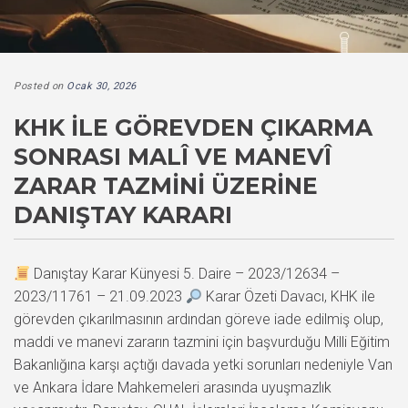
Posted on
Ocak 30, 2026
KHK ILE GÖREVDEN ÇIKARMA
SONRASI MALÎ VE MANEVÎ
ZARAR TAZMINI ÜZERINE
DANIŞTAY KARARI
Danıştay Karar Künyesi 5. Daire – 2023/12634 –
2023/11761 – 21.09.2023
Karar Özeti Davacı, KHK ile
görevden çıkarılmasının ardından göreve iade edilmiş olup,
maddi ve manevi zararın tazmini için başvurduğu Milli Eğitim
Bakanlığına karşı açtığı davada yetki sorunları nedeniyle Van
ve Ankara İdare Mahkemeleri arasında uyuşmazlık