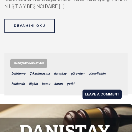
N I Ş T A Y BEŞİNCİ DAİRE […]
DEVAMINI OKU
DANIŞTAY KARARLARI
belirleme
Çıkarılmasına
danıştay
görevden
görevlisinin
hakkında
İlişkin
kamu
kararı
yetki
LEAVE A COMMENT