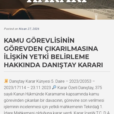
Posted on
Nisan 27, 2026
KAMU GÖREVLISININ
GÖREVDEN ÇIKARILMASINA
İLIŞKIN YETKI BELIRLEME
HAKKINDA DANIŞTAY KARARI
Danıştay Karar Künyesi 5. Daire – 2023/20353 –
2023/17114 – 23.11.2023
Karar Özeti Danıştay, 375
sayılı Kanun Hükmünde Kararname kapsamında kamu
görevinden çıkarılan bir davacının, görevine son verilmesi
işleminin incelenmesi için yetkili mahkemenin Tekirdağ 1.
İdare Mahkemesi olduğuna karar verdi. Karar İçeriği T.C. D A