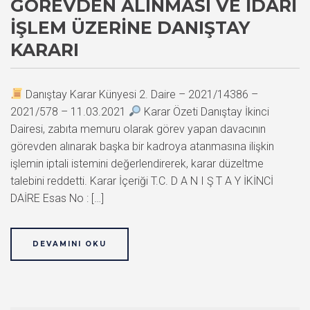
GÖREVDEN ALINMASI VE İDARI
İŞLEM ÜZERINE DANIŞTAY
KARARI
Danıştay Karar Künyesi 2. Daire – 2021/14386 –
2021/578 – 11.03.2021
Karar Özeti Danıştay İkinci
Dairesi, zabıta memuru olarak görev yapan davacının
görevden alınarak başka bir kadroya atanmasına ilişkin
işlemin iptali istemini değerlendirerek, karar düzeltme
talebini reddetti. Karar İçeriği T.C. D A N I Ş T A Y İKİNCİ
DAİRE Esas No : […]
DEVAMINI OKU