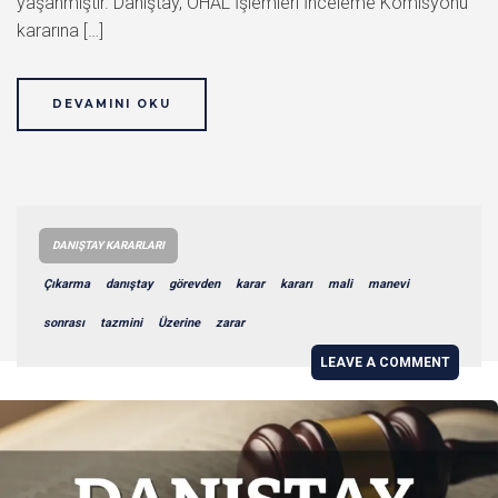
yaşanmıştır. Danıştay, OHAL İşlemleri İnceleme Komisyonu
kararına […]
DEVAMINI OKU
DANIŞTAY KARARLARI
Çıkarma
danıştay
görevden
karar
kararı
mali
manevi
sonrası
tazmini
Üzerine
zarar
LEAVE A COMMENT