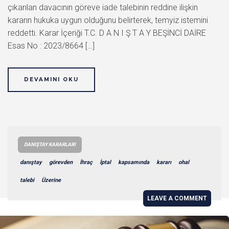
çıkarılan davacının göreve iade talebinin reddine ilişkin
kararın hukuka uygun olduğunu belirterek, temyiz istemini
reddetti. Karar İçeriği T.C. D A N I Ş T A Y BEŞİNCİ DAİRE
Esas No : 2023/8664 […]
DEVAMINI OKU
DANIŞTAY KARARLARI
danıştay
görevden
İhraç
İptal
kapsamında
kararı
ohal
talebi
Üzerine
LEAVE A COMMENT