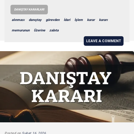
DANIŞTAY KARARLARI
alınması
danıştay
görevden
İdari
İşlem
karar
kararı
memurunun
Üzerine
zabıta
LEAVE A COMMENT
Posted on
Şubat 16, 2026