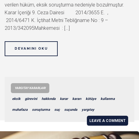
verilen hüküm, eksik soruşturma nedeniyle bozulmuştur.
Karar İçeriği 9. Ceza Dairesi 2014/3655 E. ,
2014/6471 K. İçtihat Metni Tebliğname No : 9 –
2013/342095Mahkemesi : […]
DEVAMINI OKU
YARGITAY KARARLARI
eksik
görevini
hakkında
karar
kararı
kötüye
kullanma
muhafaza
soruşturma
suç
suçunda
yargıtay
LEAVE A COMMENT