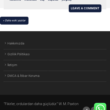
LEAVE A COMMENT
YAZI
Daha eski yazılar
GEZINMESI
Hakkımızda
Gizlilik Politikası
İletişim
DMCA & İtibar Koruma
"Fikirler, ordulardan daha güçlüdür." W. M. Paxton