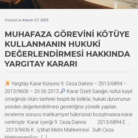
Posted on
Kasım 27, 2025
MUHAFAZA GÖREVINI KÖTÜYE
KULLANMANIN HUKUKI
DEĞERLENDIRMESI HAKKINDA
YARGITAY KARARI
Yargıtay Karar Künyesi 9. Ceza Dairesi – 2013/6894 –
2013/9606 – 20.06.2013
Karar Özeti Sanığın, nüfus kayıt
örneğinde ölüm tarihinin tespiti ile birlikte, hukuki durumunun
yeniden değerlendirilmesi gerektiğine yönelik yapılan
inceleme sonucu mahkumiyet hükmünün bozulmasına karar
verilmiştir. Karar İçeriği 9. Ceza Dairesi 2013/6894 E. ,
2013/9606 K. İçtihat Metni Mahkemesi :Sulh Ceza
MahkemesiSuç : […]