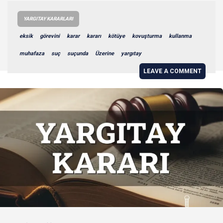
YARGITAY KARARLARI
eksik
görevini
karar
kararı
kötüye
kovuşturma
kullanma
muhafaza
suç
suçunda
Üzerine
yargıtay
LEAVE A COMMENT