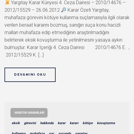
Yargıtay Karar Künyesi 4. Ceza Dairesi – 2010/14676 –
2012/15529 – 26.06.2012
Karar Özeti Yargıtay,
muhafaza görevini kötüye kullanma suçlamasıyla ilgili olarak
verilen beraat kararını bozmuş, sanığın suça konu hacizli
malları muhafaza edip etmediğinin araştırılmadığını
belirterek eksik kovuşturma ile yetinilmesini yasaya aykırı
bulmuştur. Karar İçeriği 4. Ceza Dairesi 2010/14676 E. ,
2012/15529 K. […]
DEVAMINI OKU
YARGITAY KARARLARI
eksik
görevini
hakkında
karar
kararı
kötüye
kovuşturma
kullanma
muhafaza
suç
suçunda
yargıtay