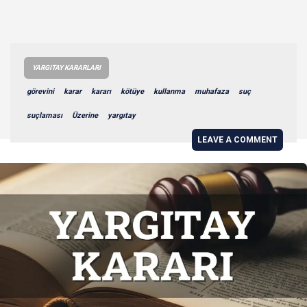
YARGITAY KARARLARI
görevini
karar
kararı
kötüye
kullanma
muhafaza
suç
suçlaması
Üzerine
yargıtay
LEAVE A COMMENT