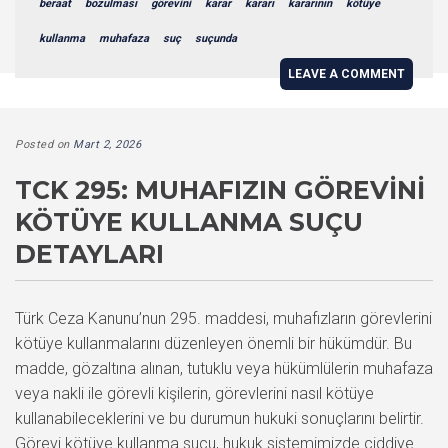
beraat
bozulması
görevini
karar
kararı
kararının
kötüye
kullanma
muhafaza
suç
suçunda
LEAVE A COMMENT
Posted on
Mart 2, 2026
TCK 295: MUHAFIZIN GÖREVINI
KÖTÜYE KULLANMA SUÇU
DETAYLARI
Türk Ceza Kanunu’nun 295. maddesi, muhafızların görevlerini
kötüye kullanmalarını düzenleyen önemli bir hükümdür. Bu
madde, gözaltına alınan, tutuklu veya hükümlülerin muhafaza
veya nakli ile görevli kişilerin, görevlerini nasıl kötüye
kullanabileceklerini ve bu durumun hukuki sonuçlarını belirtir.
Görevi kötüye kullanma suçu, hukuk sistemimizde ciddiye