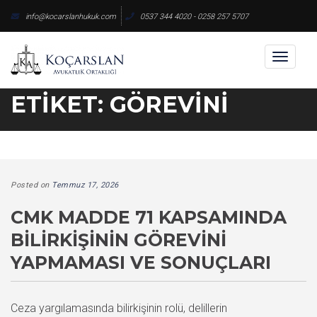
Skip
info@kocarslanhukuk.com
0537 344 4020 - 0258 257 5707
to
content
Toggl
naviga
ETIKET:
GÖREVINI
Posted on
Temmuz 17, 2026
CMK MADDE 71 KAPSAMINDA
BILIRKIŞININ GÖREVINI
YAPMAMASI VE SONUÇLARI
Ceza yargılamasında bilirkişinin rolü, delillerin