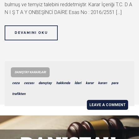
bulmuş ve temyiz talebini reddetmiştir. Karar İçeriği T.C. D A
N I Ş T A Y ONBEŞİNCİ DAİRE Esas No : 2016/2551 […]
DEVAMINI OKU
DANIŞTAY KARARLARI
ceza
cezası
danıştay
hakkında
İdari
karar
kararı
para
trafikten
LEAVE A COMMENT