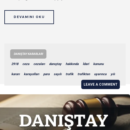
DEVAMINI OKU
DANIŞTAY KARARLARI
2918
ceza
cezaları
danıştay
hakkında
İdari
kanunu
kararı
karayolları
para
sayılı
trafik
trafikten
uyarınca
yılı
LEAVE A COMMENT