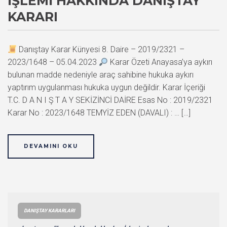
İŞLEMI HAKKINDA DANIŞTAY
KARARI
Danıştay Karar Künyesi 8. Daire – 2019/2321 –
2023/1648 – 05.04.2023
Karar Özeti Anayasa’ya aykırı
bulunan madde nedeniyle araç sahibine hukuka aykırı
yaptırım uygulanması hukuka uygun değildir. Karar İçeriği
T.C. D A N I Ş T A Y SEKİZİNCİ DAİRE Esas No : 2019/2321
Karar No : 2023/1648 TEMYİZ EDEN (DAVALI) : … […]
DEVAMINI OKU
DANIŞTAY KARARLARI