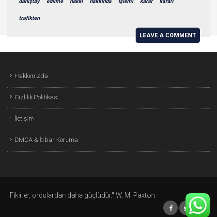
danıştay
edilme
hakkı
hakkında
İşlemi
karar
kararı
trafikten
LEAVE A COMMENT
Hakkımızda
Gizlilik Politikası
İletişim
DMCA & İtibar Koruma
"Fikirler, ordulardan daha güçlüdür." W. M. Paxton