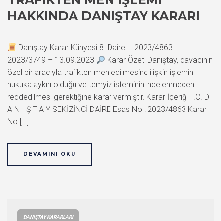
TRAFIKTEN MEN İŞLEMI
HAKKINDA DANIŞTAY KARARI
Danıştay Karar Künyesi 8. Daire – 2023/4863 –
2023/3749 – 13.09.2023
Karar Özeti Danıştay, davacının
özel bir aracıyla trafikten men edilmesine ilişkin işlemin
hukuka aykırı olduğu ve temyiz isteminin incelenmeden
reddedilmesi gerektiğine karar vermiştir. Karar İçeriği T.C. D
A N I Ş T A Y SEKİZİNCİ DAİRE Esas No : 2023/4863 Karar
No […]
DEVAMINI OKU
DANIŞTAY KARARLARI