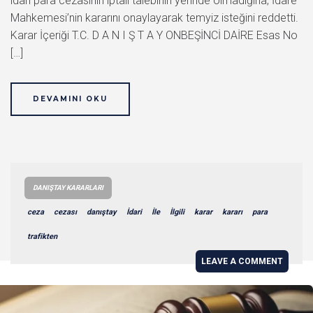
idari para cezasının iptali talebinin yerinde olmadığına, İdare
Mahkemesi’nin kararını onaylayarak temyiz isteğini reddetti.
Karar İçeriği T.C. D A N I Ş T A Y ONBEŞİNCİ DAİRE Esas No
[…]
DEVAMINI OKU
DANIŞTAY KARARLARI
ceza
cezası
danıştay
İdari
İle
İlgili
karar
kararı
para
trafikten
LEAVE A COMMENT