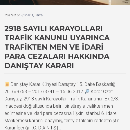
Posted on
Şubat 1, 2026
2918 SAYILI KARAYOLLARI
TRAFIK KANUNU UYARINCA
TRAFIKTEN MEN VE İDARI
PARA CEZALARI HAKKINDA
DANIŞTAY KARARI
Danıştay Karar Künyesi Danıştay 15. Daire Başkanlığı –
2016/9768 – 2017/3741 – 15.06.2017
Karar Özeti
Danıştay, 2918 sayılı Karayolları Trafik Kanunu’nun Ek 2/3.
maddesi doğrultusunda belirli bir süreyle trafikten men
edilmesine ve idari para cezasına ilişkin İstanbul 6. İdare
Mahkemesi kararını onaymış, temyiz talebini reddetmiştir.
Karar İçeriği T.C. D A N I Ş […]