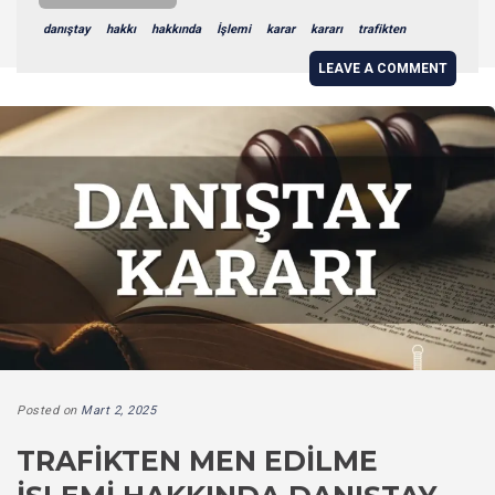
danıştay
hakkı
hakkında
İşlemi
karar
kararı
trafikten
LEAVE A COMMENT
Posted on
Mart 2, 2025
TRAFIKTEN MEN EDILME