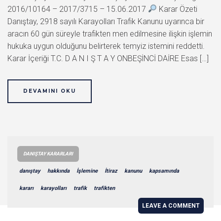
2016/10164 – 2017/3715 – 15.06.2017
Karar Özeti
Danıştay, 2918 sayılı Karayolları Trafik Kanunu uyarınca bir
aracın 60 gün süreyle trafikten men edilmesine ilişkin işlemin
hukuka uygun olduğunu belirterek temyiz istemini reddetti.
Karar İçeriği T.C. D A N I Ş T A Y ONBEŞİNCİ DAİRE Esas […]
DEVAMINI OKU
DANIŞTAY KARARLARI
danıştay
hakkında
İşlemine
İtiraz
kanunu
kapsamında
kararı
karayolları
trafik
trafikten
LEAVE A COMMENT