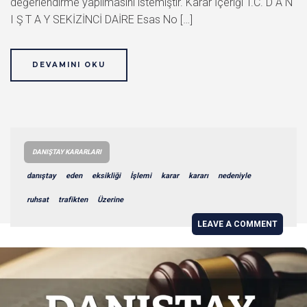
değerlendirme yapılmasını istemiştir. Karar İçeriği T.C. D A N
I Ş T A Y SEKİZİNCİ DAİRE Esas No […]
DEVAMINI OKU
DANIŞTAY KARARLARI
danıştay
eden
eksikliği
İşlemi
karar
kararı
nedeniyle
ruhsat
trafikten
Üzerine
LEAVE A COMMENT