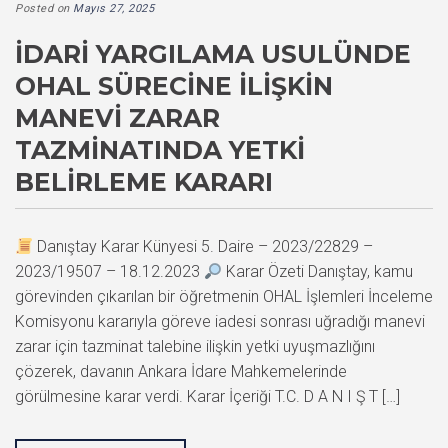
Posted on
Mayıs 27, 2025
İDARI YARGILAMA USULÜNDE
OHAL SÜRECINE İLIŞKIN
MANEVI ZARAR
TAZMINATINDA YETKI
BELIRLEME KARARI
Danıştay Karar Künyesi 5. Daire – 2023/22829 –
2023/19507 – 18.12.2023
Karar Özeti Danıştay, kamu
görevinden çıkarılan bir öğretmenin OHAL İşlemleri İnceleme
Komisyonu kararıyla göreve iadesi sonrası uğradığı manevi
zarar için tazminat talebine ilişkin yetki uyuşmazlığını
çözerek, davanın Ankara İdare Mahkemelerinde
görülmesine karar verdi. Karar İçeriği T.C. D A N I Ş T […]