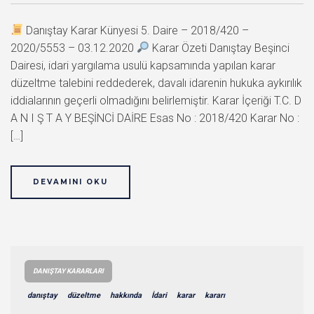
Danıştay Karar Künyesi 5. Daire – 2018/420 –
2020/5553 – 03.12.2020
Karar Özeti Danıştay Beşinci
Dairesi, idari yargılama usulü kapsamında yapılan karar
düzeltme talebini reddederek, davalı idarenin hukuka aykırılık
iddialarının geçerli olmadığını belirlemiştir. Karar İçeriği T.C. D
A N I Ş T A Y BEŞİNCİ DAİRE Esas No : 2018/420 Karar No :
[…]
DEVAMINI OKU
DANIŞTAY KARARLARI
danıştay
düzeltme
hakkında
İdari
karar
kararı