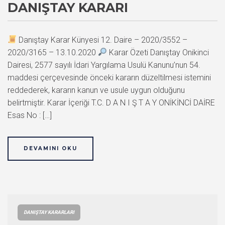
DANIŞTAY KARARI
Danıştay Karar Künyesi 12. Daire – 2020/3552 –
2020/3165 – 13.10.2020
Karar Özeti Danıştay Onikinci
Dairesi, 2577 sayılı İdari Yargılama Usulü Kanunu’nun 54.
maddesi çerçevesinde önceki kararın düzeltilmesi istemini
reddederek, kararın kanun ve usule uygun olduğunu
belirtmiştir. Karar İçeriği T.C. D A N I Ş T A Y ONİKİNCİ DAİRE
Esas No : […]
DEVAMINI OKU
DANIŞTAY KARARLARI