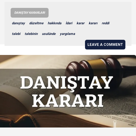
DANIŞTAY KARARLARI
danıştay
düzeltme
hakkında
İdari
karar
kararı
reddi
talebi
talebinin
usulünde
yargılama
LEAVE A COMMENT