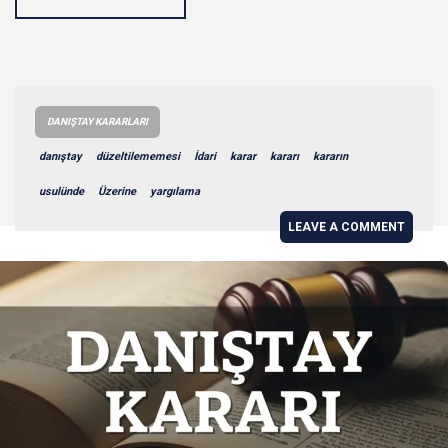
DANIŞTAY KARARLARI
danıştay
düzeltilememesi
İdari
karar
kararı
kararın
usulünde
Üzerine
yargılama
LEAVE A COMMENT