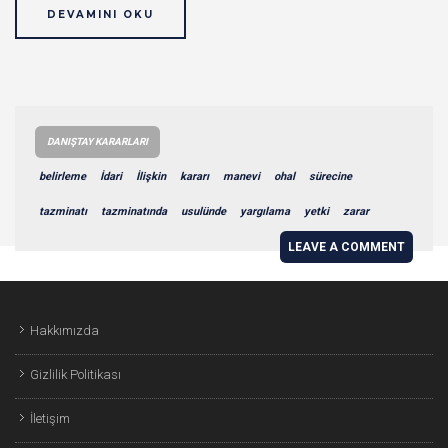
DEVAMINI OKU
DANIŞTAY KARARLARI
belirleme
İdari
İlişkin
kararı
manevi
ohal
sürecine
tazminatı
tazminatında
usulünde
yargılama
yetki
zarar
LEAVE A COMMENT
Hakkımızda
Gizlilik Politikası
İletişim