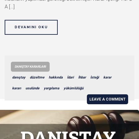
A […]
DEVAMINI OKU
DANIŞTAY KARARLARI
danıştay
düzeltme
hakkında
İdari
İhbar
İsteği
karar
kararı
usulünde
yargılama
yükümlülüğü
LEAVE A COMMENT