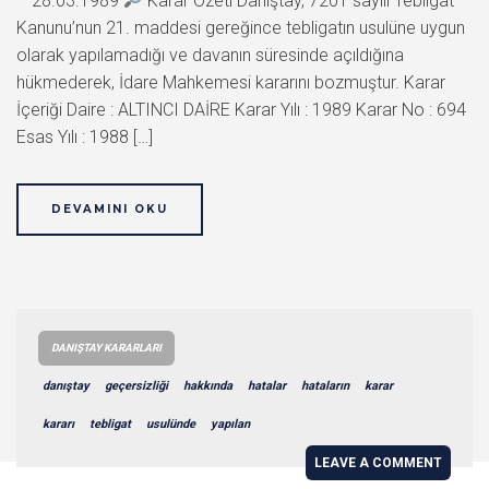
– 28.03.1989
Karar Özeti Danıştay, 7201 sayılı Tebligat
Kanunu’nun 21. maddesi gereğince tebligatın usulüne uygun
olarak yapılamadığı ve davanın süresinde açıldığına
hükmederek, İdare Mahkemesi kararını bozmuştur. Karar
İçeriği Daire : ALTINCI DAİRE Karar Yılı : 1989 Karar No : 694
Esas Yılı : 1988 […]
DEVAMINI OKU
DANIŞTAY KARARLARI
danıştay
geçersizliği
hakkında
hatalar
hataların
karar
kararı
tebligat
usulünde
yapılan
LEAVE A COMMENT