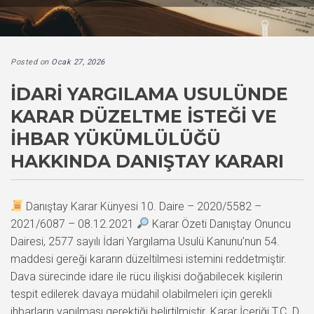
Posted on
Ocak 27, 2026
İDARI YARGILAMA USULÜNDE
KARAR DÜZELTME İSTEĞI VE
İHBAR YÜKÜMLÜLÜĞÜ
HAKKINDA DANIŞTAY KARARI
Danıştay Karar Künyesi 10. Daire – 2020/5582 –
2021/6087 – 08.12.2021
Karar Özeti Danıştay Onuncu
Dairesi, 2577 sayılı İdari Yargılama Usulü Kanunu’nun 54.
maddesi gereği kararın düzeltilmesi istemini reddetmiştir.
Dava sürecinde idare ile rücu ilişkisi doğabilecek kişilerin
tespit edilerek davaya müdahil olabilmeleri için gerekli
ihbarların yapılması gerektiği belirtilmiştir. Karar İçeriği T.C. D