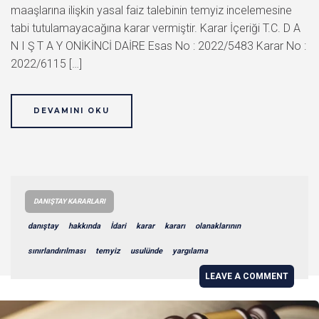
maaşlarına ilişkin yasal faiz talebinin temyiz incelemesine
tabi tutulamayacağına karar vermiştir. Karar İçeriği T.C. D A
N I Ş T A Y ONİKİNCİ DAİRE Esas No : 2022/5483 Karar No :
2022/6115 […]
DEVAMINI OKU
DANIŞTAY KARARLARI
danıştay
hakkında
İdari
karar
kararı
olanaklarının
sınırlandırılması
temyiz
usulünde
yargılama
LEAVE A COMMENT