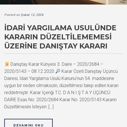
Posted on
Şubat 12, 2026
İDARI YARGILAMA USULÜNDE
KARARIN DÜZELTILEMEMESI
ÜZERINE DANIŞTAY KARARI
Danıştay Karar Künyesi 3. Daire – 2020/2684 –
2020/5143 – 08.12.2020
Karar Özeti Danıştay Üçüncü
Dairesi, İdari Yargılama Usulü Kanunu’nun 54. maddesine
uygun bir neden olmaksızın, düzeltilmesi talep edilen kararı
reddetmiştir. Karar İçeriği T.C. D A N I Ş T A Y ÜÇÜNCÜ
DAİRE Esas No: 2020/2684 Karar No: 2020/5143 Kararın
Düzeltilmesini İsteyen: […]
DEVAMINI OKU