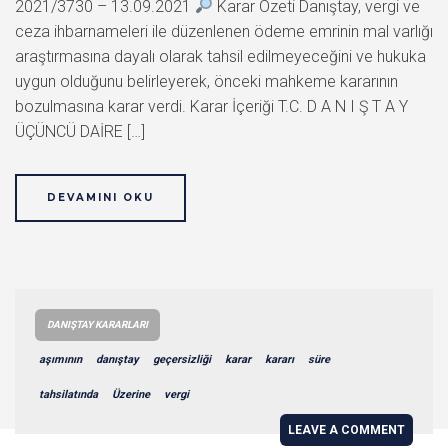
2021/3730 – 13.09.2021
Karar Özeti Danıştay, vergi ve
ceza ihbarnameleri ile düzenlenen ödeme emrinin mal varlığı
araştırmasına dayalı olarak tahsil edilmeyeceğini ve hukuka
uygun olduğunu belirleyerek, önceki mahkeme kararının
bozulmasına karar verdi. Karar İçeriği T.C. D A N I Ş T A Y
ÜÇÜNCÜ DAİRE […]
DEVAMINI OKU
DANIŞTAY KARARLARI
aşımının
danıştay
geçersizliği
karar
kararı
süre
tahsilatında
Üzerine
vergi
LEAVE A COMMENT