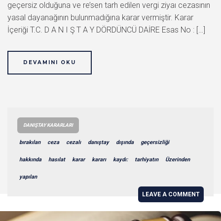
geçersiz olduğuna ve re’sen tarh edilen vergi ziyaı cezasının
yasal dayanağının bulunmadığına karar vermiştir. Karar
İçeriği T.C. D A N I Ş T A Y DÖRDÜNCÜ DAİRE Esas No : […]
DEVAMINI OKU
DANIŞTAY KARARLARI
bırakılan
ceza
cezalı
danıştay
dışında
geçersizliği
hakkında
hasılat
karar
kararı
kaydı:
tarhiyatın
Üzerinden
yapılan
LEAVE A COMMENT