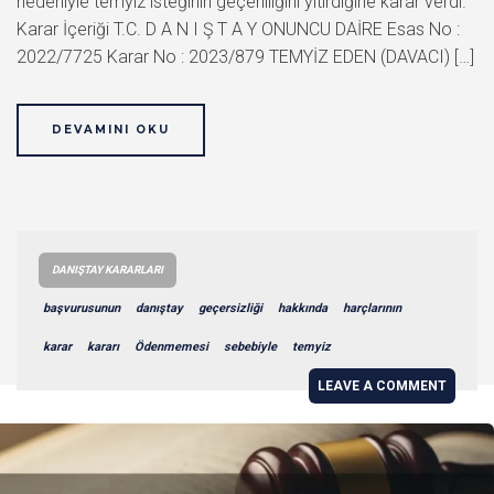
nedeniyle temyiz isteğinin geçerliliğini yitirdiğine karar verdi.
Karar İçeriği T.C. D A N I Ş T A Y ONUNCU DAİRE Esas No :
2022/7725 Karar No : 2023/879 TEMYİZ EDEN (DAVACI) […]
DEVAMINI OKU
DANIŞTAY KARARLARI
başvurusunun
danıştay
geçersizliği
hakkında
harçlarının
karar
kararı
Ödenmemesi
sebebiyle
temyiz
LEAVE A COMMENT