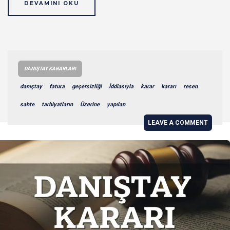
DEVAMINI OKU
DANIŞTAY KARARLARI
danıştay
fatura
geçersizliği
İddiasıyla
karar
kararı
resen
sahte
tarhiyatların
Üzerine
yapılan
LEAVE A COMMENT