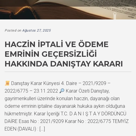
Posted on
Ağustos 27, 2025
HACZIN İPTALI VE ÖDEME
EMRININ GEÇERSIZLIĞI
HAKKINDA DANIŞTAY KARARI
Danıştay Karar Künyesi 4. Daire – 2021/9209 –
2022/6775 – 23.11.2022
Karar Özeti Danıştay,
gayrimenkulleri üzerinde konulan haczin, dayanağı olan
ödeme emrinin iptaline dayanarak hukuka aykırı olduğuna
hükmetmiştir. Karar İçeriği T.C. D A N I Ş T A Y DÖRDÜNCÜ
DAİRE Esas No : 2021/9209 Karar No : 2022/6775 TEMYİZ
EDEN (DAVALI) : […]