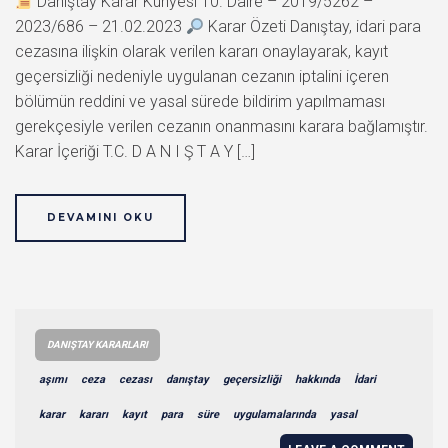
Danıştay Karar Künyesi 10. Daire – 2019/5262 –
2023/686 – 21.02.2023
Karar Özeti Danıştay, idari para
cezasına ilişkin olarak verilen kararı onaylayarak, kayıt
geçersizliği nedeniyle uygulanan cezanın iptalini içeren
bölümün reddini ve yasal sürede bildirim yapılmaması
gerekçesiyle verilen cezanın onanmasını karara bağlamıştır.
Karar İçeriği T.C. D A N I Ş T A Y […]
DEVAMINI OKU
DANIŞTAY KARARLARI
aşımı
ceza
cezası
danıştay
geçersizliği
hakkında
İdari
karar
kararı
kayıt
para
süre
uygulamalarında
yasal