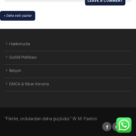
LEAVE A COMMENT
YAZI
Daha eski yazılar
GEZINMESI
Hakkımızda
Gizlilik Politikası
İletişim
DMCA & İtibar Koruma
"Fikirler, ordulardan daha güçlüdür." W. M. Paxton