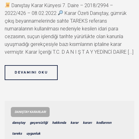
Danıştay Karar Künyesi 7. Daire – 2018/2994 –
2022/426 – 08.02.2022
Karar Özeti Danıştay, gümrük
çıkış beyannamelerinde sahte TAREKS referans
numaralarının kullanılması nedeniyle kesilen idari para
cezasının, suçun işlendiği tarihte yürürlükte olan kanunla
uyuşmadığı gerekçesiyle bazı kısımlarının iptaline karar
vermiştir. Karar İçeriği T.C. D A N I Ş T A Y YEDİNCİ DAİRE […]
DEVAMINI OKU
DANIŞTAY KARARLARI
danıştay
geçersizliği
hakkında
karar
kararı
kodlarının
tareks
uygunluk