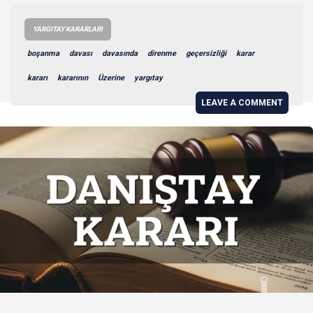
YARGITAY KARARLARI
boşanma
davası
davasında
direnme
geçersizliği
karar
kararı
kararının
Üzerine
yargıtay
LEAVE A COMMENT