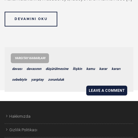
DEVAMINI OKU
YARGITAY KARARLARI
davası
davasının
düşürülmesine
İlişkin
kamu
karar
kararı
sebebiyle
yargıtay
zorunluluk
LEAVE A COMMENT
Hakkımızda
Gizlilik Politikası