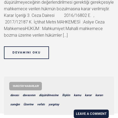
düşürülmeyeceğinin değerlendirilmesi gerektiği gerekçesiyle
mahkemece verilen hükmün bozulmasına karar verilmiştir.
Karar İçeriği 3. Ceza Dairesi 2016/16802 E. ,
2017/12187 K. İçtihat Metni MAHKEMESİ :Asliye Ceza
MahkemesiHÜKÜM : Mahkumiyet Mahalli mahkemece
bozma üzerine verilen hükümler […]
DEVAMINI OKU
YARGITAY KARARLARI
davası
davasının
düşürülmesine
İlişkin
kamu
karar
kararı
sanığın
Üzerine
vefatı
yargıtay
LEAVE A COMMENT