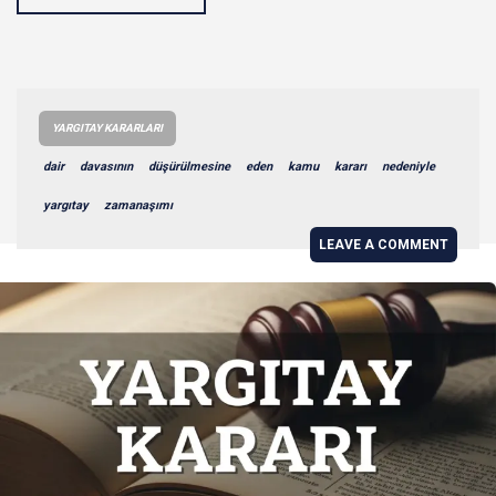
YARGITAY KARARLARI
dair
davasının
düşürülmesine
eden
kamu
kararı
nedeniyle
yargıtay
zamanaşımı
LEAVE A COMMENT