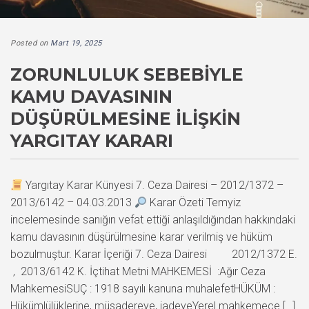
Posted on
Mart 19, 2025
ZORUNLULUK SEBEBIYLE
KAMU DAVASININ
DÜŞÜRÜLMESINE İLIŞKIN
YARGITAY KARARI
Yargıtay Karar Künyesi 7. Ceza Dairesi – 2012/1372 –
2013/6142 – 04.03.2013
Karar Özeti Temyiz
incelemesinde sanığın vefat ettiği anlaşıldığından hakkındaki
kamu davasının düşürülmesine karar verilmiş ve hüküm
bozulmuştur. Karar İçeriği 7. Ceza Dairesi 2012/1372 E.
, 2013/6142 K. İçtihat Metni MAHKEMESİ :Ağır Ceza
MahkemesiSUÇ : 1918 sayılı kanuna muhalefetHÜKÜM :
Hükümlülüklerine, müsadereye, iadeyeYerel mahkemece […]