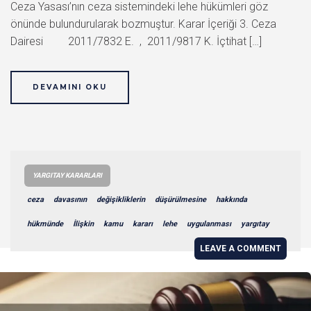
Ceza Yasası’nın ceza sistemindeki lehe hükümleri göz
önünde bulundurularak bozmuştur. Karar İçeriği 3. Ceza
Dairesi 2011/7832 E. , 2011/9817 K. İçtihat […]
DEVAMINI OKU
YARGITAY KARARLARI
ceza
davasının
değişikliklerin
düşürülmesine
hakkında
hükmünde
İlişkin
kamu
kararı
lehe
uygulanması
yargıtay
LEAVE A COMMENT