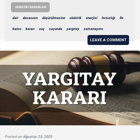
YARGITAY KARARLARI
dair
davasının
düşürülmesine
elektrik
enerjisi
hırsızlığı
İle
kamu
kararı
suç
suçunda
yargıtay
zamanaşımı
LEAVE A COMMENT
Posted on
Ağustos 23, 2025