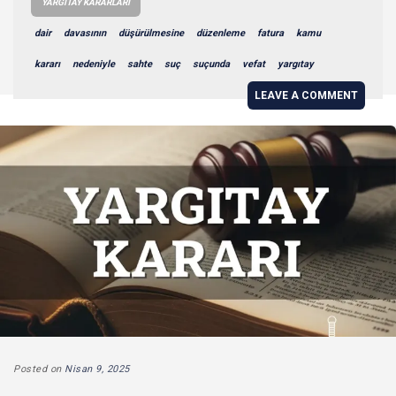
YARGITAY KARARLARI
dair
davasının
düşürülmesine
düzenleme
fatura
kamu
kararı
nedeniyle
sahte
suç
suçunda
vefat
yargıtay
LEAVE A COMMENT
Posted on
Nisan 9, 2025