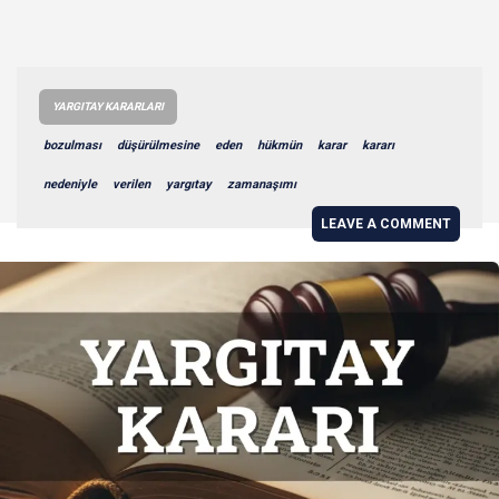
YARGITAY KARARLARI
bozulması
düşürülmesine
eden
hükmün
karar
kararı
nedeniyle
verilen
yargıtay
zamanaşımı
LEAVE A COMMENT