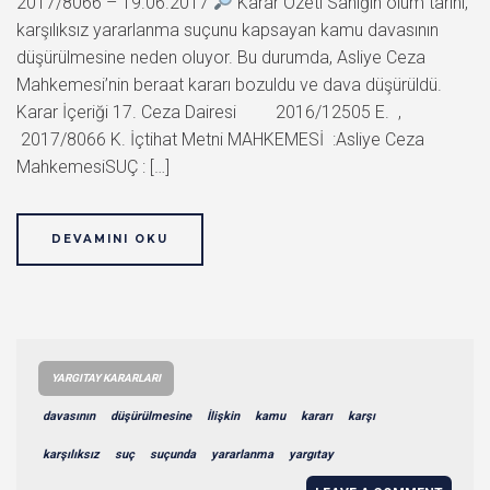
2017/8066 – 19.06.2017
Karar Özeti Sanığın ölüm tarihi,
karşılıksız yararlanma suçunu kapsayan kamu davasının
düşürülmesine neden oluyor. Bu durumda, Asliye Ceza
Mahkemesi’nin beraat kararı bozuldu ve dava düşürüldü.
Karar İçeriği 17. Ceza Dairesi 2016/12505 E. ,
2017/8066 K. İçtihat Metni MAHKEMESİ :Asliye Ceza
MahkemesiSUÇ : […]
DEVAMINI OKU
YARGITAY KARARLARI
davasının
düşürülmesine
İlişkin
kamu
kararı
karşı
karşılıksız
suç
suçunda
yararlanma
yargıtay