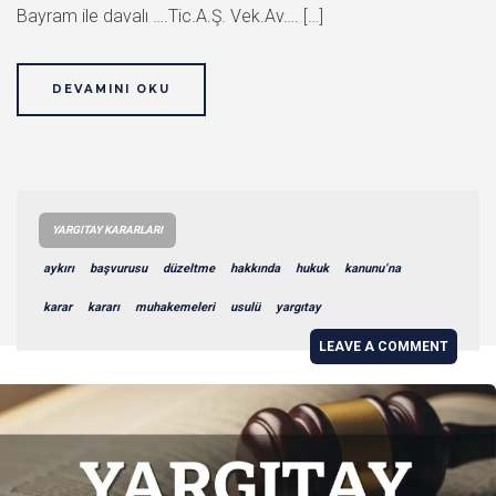
Bayram ile davalı ….Tic.A.Ş. Vek.Av…. […]
DEVAMINI OKU
YARGITAY KARARLARI
aykırı
başvurusu
düzeltme
hakkında
hukuk
kanunu’na
karar
kararı
muhakemeleri
usulü
yargıtay
LEAVE A COMMENT