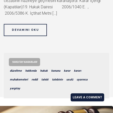
cezasının hazineye geçmesini kararlaştırdı. Karar İçeriği
(Kapatılan)19. Hukuk Dairesi 2006/1040 E. ,
2006/5386 K. İçtihat Metni […]
DEVAMINI OKU
YARGITAY KARARLARI
düzeltme
hakkında
hukuk
kanunu
karar
kararı
muhakemeleri
reddi
talebi
talebinin
usulü
uyarınca
yargıtay
LEAVE A COMMENT