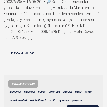
2008/6595 – 16.06.2008
Karar Özeti Davacı tarafından
yapılan karar düzeltme talebi, Hukuk Usulü Muhakemeleri
Kanunu’nun 440. maddesinde belirtilen nedenlere uymadığı
gerekçesiyle reddedilmiş, ayrıca davacıya para cezası
uygulanmıştır. Karar İçeriği (Kapatılan)19. Hukuk Dairesi
2008/4954 E. , 2008/6595 K. İçtihat Metni Davacı …
Turz. A.Ş. vek. […]
DEVAMINI OKU
YARGITAY KARARLARI
düzeltme
hakkında
hukuk
İsteminin
kanunu
karar
kararı
muhakemeleri
reddedilmesi
usulü
uyarınca
yargıtay