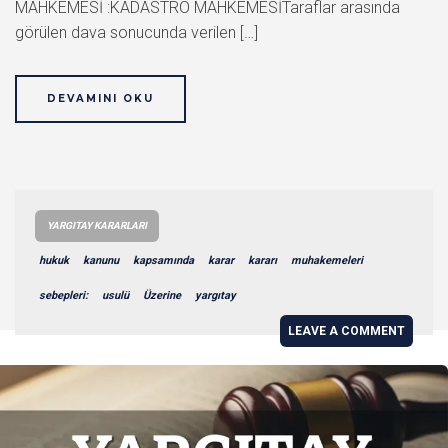
MAHKEMESİ :KADASTRO MAHKEMESİTaraflar arasında
görülen dava sonucunda verilen […]
DEVAMINI OKU
YARGITAY KARARLARI
hukuk
kanunu
kapsamında
karar
kararı
muhakemeleri
sebepleri:
usulü
Üzerine
yargıtay
LEAVE A COMMENT