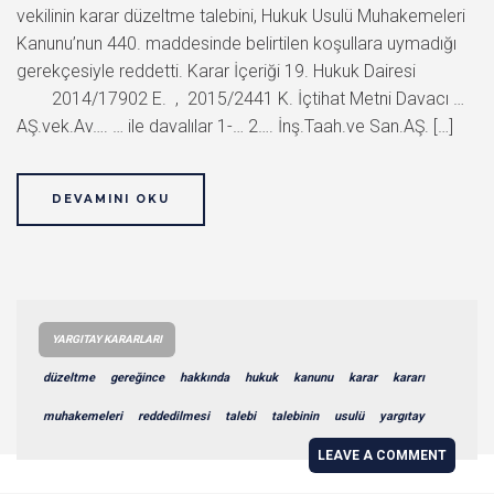
vekilinin karar düzeltme talebini, Hukuk Usulü Muhakemeleri
Kanunu’nun 440. maddesinde belirtilen koşullara uymadığı
gerekçesiyle reddetti. Karar İçeriği 19. Hukuk Dairesi
2014/17902 E. , 2015/2441 K. İçtihat Metni Davacı …
AŞ.vek.Av…. … ile davalılar 1-… 2…. İnş.Taah.ve San.AŞ. […]
DEVAMINI OKU
YARGITAY KARARLARI
düzeltme
gereğince
hakkında
hukuk
kanunu
karar
kararı
muhakemeleri
reddedilmesi
talebi
talebinin
usulü
yargıtay
LEAVE A COMMENT