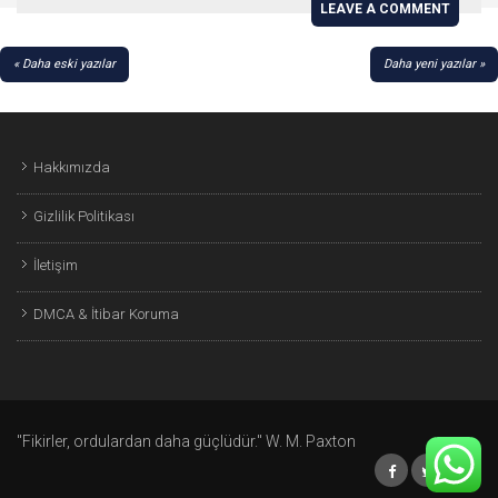
LEAVE A COMMENT
YAZI
Daha eski yazılar
Daha yeni yazılar
GEZINMESI
Hakkımızda
Gizlilik Politikası
İletişim
DMCA & İtibar Koruma
"Fikirler, ordulardan daha güçlüdür." W. M. Paxton