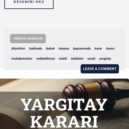
DEVAMINI OKU
YARGITAY KARARLARI
düzeltme
hakkında
hukuk
kanunu
kapsamında
karar
kararı
muhakemeleri
reddedilmesi
talebi
talebinin
usulü
yargıtay
LEAVE A COMMENT